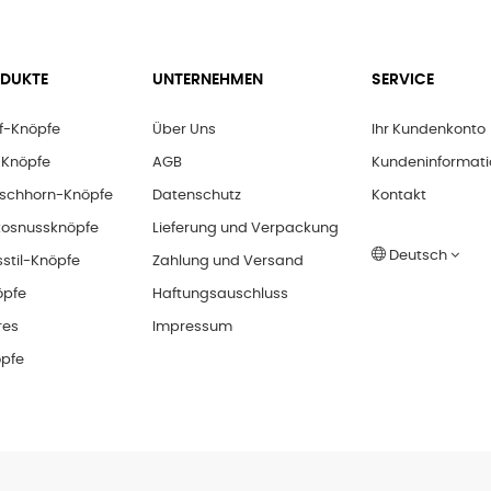
ODUKTE
UNTERNEHMEN
SERVICE
ff-Knöpfe
Über Uns
Ihr Kundenkonto
-Knöpfe
AGB
Kundeninformati
rschhorn-Knöpfe
Datenschutz
Kontakt
kosnussknöpfe
Lieferung und Verpackung
Deutsch
stil-Knöpfe
Zahlung und Versand
öpfe
Haftungsauschluss
res
Impressum
öpfe