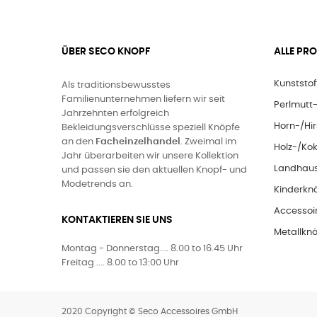
ÜBER SECO KNOPF
ALLE PR
Kunststo
Als traditionsbewusstes
Familienunternehmen liefern wir seit
Perlmutt
Jahrzehnten erfolgreich
Horn-/Hi
Bekleidungsverschlüsse speziell Knöpfe
an den
Facheinzelhandel
. Zweimal im
Holz-/Ko
Jahr überarbeiten wir unsere Kollektion
Landhaus
und passen sie den aktuellen Knopf- und
Modetrends an.
Kinderkn
Accessoi
KONTAKTIEREN SIE UNS
Metallkn
Montag - Donnerstag.... 8.00 to 16.45 Uhr
Freitag .... 8.00 to 13:00 Uhr
2020 Copyright © Seco Accessoires GmbH